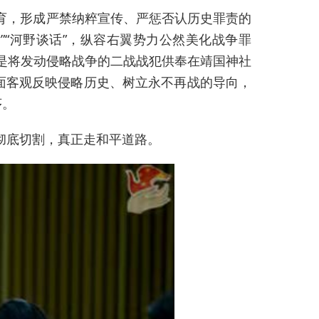
育，形成严禁纳粹宣传、严惩否认历史罪责的
“河野谈话”，纵容右翼势力公然美化战争罪
是将发动侵略战争的二战战犯供奉在靖国神社
面客观反映侵略历史、树立永不再战的导向，
序。
彻底切割，真正走和平道路。