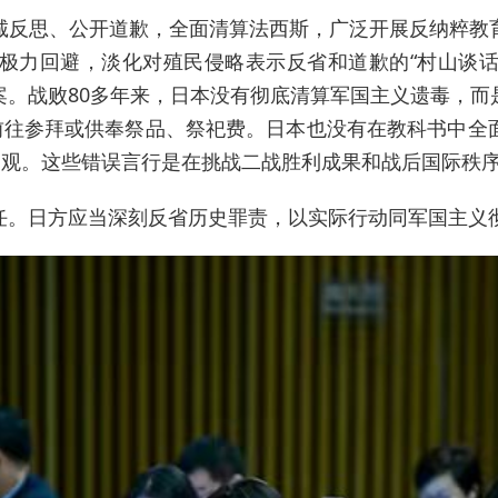
诚反思、公开道歉，全面清算法西斯，广泛开展反纳粹教
极力回避，淡化对殖民侵略表示反省和道歉的“村山谈话”
案。战败80多年来，日本没有彻底清算军国主义遗毒，而
要前往参拜或供奉祭品、祭祀费。日本也没有在教科书中全
史观。这些错误言行是在挑战二战胜利成果和战后国际秩
任。日方应当深刻反省历史罪责，以实际行动同军国主义