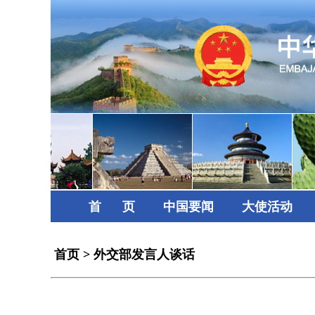
首      页
中国要闻
大使活动
首页
>
外交部发言人谈话