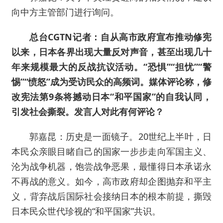
向中方主管部门进行询问。
总台CGTN记者：自从高市政府宣布推动修宪
以来，日本各界出现大量反对声音，甚至出现几十
年来规模最大的反战抗议活动。“恐惧”“担忧”“警
惕”“愤怒”成为受访民众的高频词。媒体评论称，修
改宪法第9条将撼动日本“和平国家”的自我认同，
引发社会撕裂。发言人对此有何评论？
郭嘉昆：历史是一面镜子。20世纪上半叶，日
本民众亲眼目睹自己的国家一步步走向军国主义、
沦为战争机器，饱尝战争恶果，最懂得日本承诺永
不再战的意义。如今，高市政府却企图抛弃和平主
义，背弃战后国际社会接纳日本的根本前提，撕毁
日本民众世代珍视的“和平国家”共识。