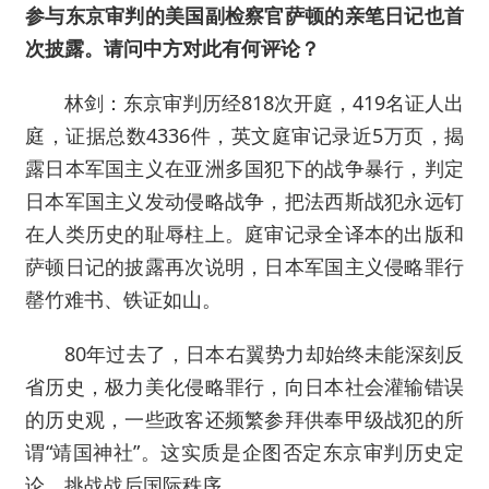
参与东京审判的美国副检察官萨顿的亲笔日记也首
次披露。请问中方对此有何评论？
林剑：东京审判历经818次开庭，419名证人出
庭，证据总数4336件，英文庭审记录近5万页，揭
露日本军国主义在亚洲多国犯下的战争暴行，判定
日本军国主义发动侵略战争，把法西斯战犯永远钉
在人类历史的耻辱柱上。庭审记录全译本的出版和
萨顿日记的披露再次说明，日本军国主义侵略罪行
罄竹难书、铁证如山。
80年过去了，日本右翼势力却始终未能深刻反
省历史，极力美化侵略罪行，向日本社会灌输错误
的历史观，一些政客还频繁参拜供奉甲级战犯的所
谓“靖国神社”。这实质是企图否定东京审判历史定
论、挑战战后国际秩序。