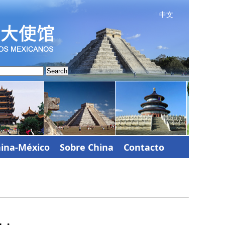
中文
Search
ina-México
Sobre China
Contacto