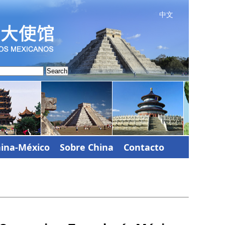
中文
Search
ina-México
Sobre China
Contacto